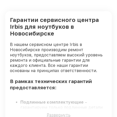
Замена аккумулятора ноутбука Irbis
от 690₽
Замена клавиатуры ноутбука Irbis
от 660₽
Гарантии сервисного центра
Замена корпуса ноутбука Irbis
от 1045₽
Irbis для ноутбуков в
Новосибирске
Ремонт видеокарты ноутбука Irbis
от 1800₽
В нашем сервисном центре Irbis в
Новосибирске производим ремонт
ноутбуков, предоставляем высокий уровень
ремонта и официальные гарантии для
каждого клиента. Все наши гарантии
основаны на принципах ответственности.
В рамках технических гарантий
предоставляется:
Подлинные комплектующие
–
гарантируем только подлинные детали
для ноутбуков.
Развернуть