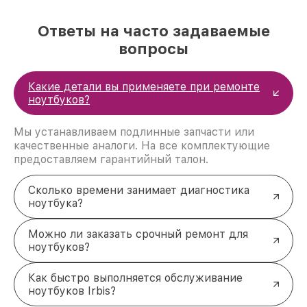
Обратитесь за ремонтом ноутбука
Irbis
Ответы на часто задаваемые
Для восстановления работоспособности вашего
вопросы
ноутбука Irbis свяжитесь с нашими
специалистами. Мы готовы ответить на все ваши
запросы и провести оперативный ремонт.
Какие детали вы применяете при ремонте
Оставьте заявку по телефону +7 (383) 202-18-57
ноутбуков?
или посетите наш сервисный центр по адресу ул.
Фрунзе, 238, корп. 4.
Мы устанавливаем подлинные запчасти или
качественные аналоги. На все комплектующие
предоставляем гарантийный талон.
Сколько времени занимает диагностика
ноутбука?
Можно ли заказать срочный ремонт для
ноутбуков?
Как быстро выполняется обслуживание
ноутбуков Irbis?