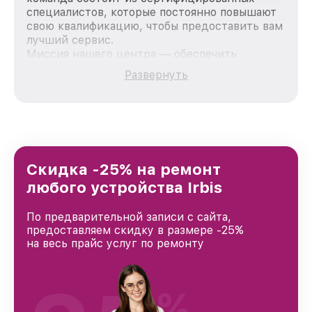
специалистов, которые постоянно повышают
свою квалификацию, чтобы предоставить вам
лучший сервис.
Миссия нашего центра — обеспечить
качественный и доступный ремонт для
Развернуть
каждого пользователя продукции Irbis, вне
зависимости от сложности поломки. Мы
стремимся к тому, чтобы каждый клиент был
удовлетворен скоростью и качеством
предоставляемых услуг. Наша цель — стать
лучшим сервисным центром Irbis в городе
Новосибирске, постоянно повышая уровень
Скидка -25% на ремонт
доверия и лояльности наших клиентов.
любого устройства Irbis
По предварительной записи с сайта,
предоставляем скидку в размере -25%
на весь прайс услуг по ремонту
%